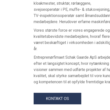
kloakmester, struktør, rørlæggere,
svejseoperatør i PE, muffe- & stuksvejsning,
TV-inspektionsoperatør samt åmandsuddan
medarbejdere. Herudover erfarne maskinføre
Vores største force er vores engagerede og
kvalitetsbevidste medarbejdere, hvoraf flere
været beskæftiget i virksomheden i adskilli
år.
Entreprenørfimaet Schak Gaarde ApS arbejde
efter et langsigtet koncept, hvor nytænkning
visioner sammen med udførte projekter af hø
kvalitet, skal styrke samarbejdet til vore kun
og kompetencen til at opfylde fremtidige kra
KONTAKT OS