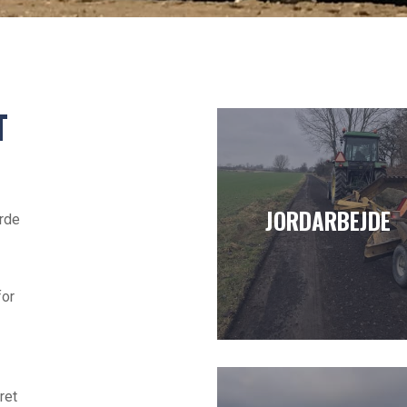
T
JORDARBEJDE
rde
for
ret