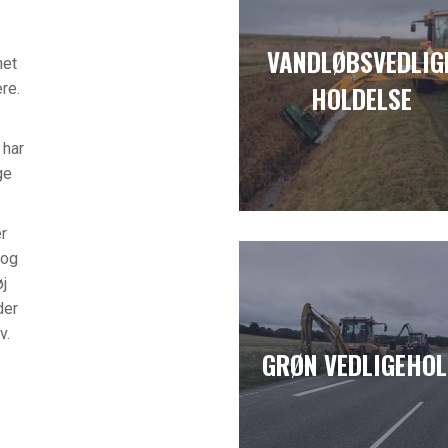
VANDLØBSVEDLIG
net
re.
HOLDELSE
 har
ge
r
 og
j
der
v.
GRØN VEDLIGEHO