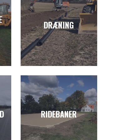
E
DRÆNING
LD
RIDEBANER